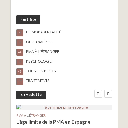
Fertilité
HOMOPARENTALITÉ
4
On en parle….
3
PMA À L’ÉTRANGER
44
PSYCHOLOGIE
9
TOUS LES POSTS
48
TRAITEMENTS
37
En vedette
PMA À L’ÉTRANGER
PMA À
L’âge limite de la PMA en Espagne
Le d