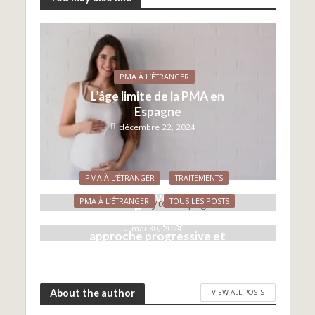
PMA À L’ÉTRANGER
L’âge limite de la PMA en
Espagne
décembre 22, 2024
PMA À L’ÉTRANGER
TRAITEMENTS
Le don d’ovocytes en
PMA À L’ÉTRANGER
TOUS LES POSTS
Espagne
La PMA en Espagne : une
mai 30, 2024
approche progressive et
inclusive
mai 21, 2023
About the author
VIEW ALL POSTS