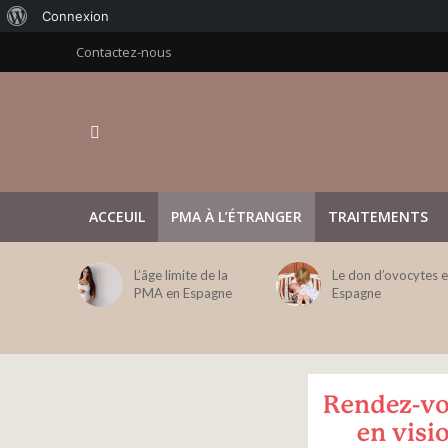
À
Connexion
propos
Contactez-nous
de
WordPress
ACCEUIL
PMA À L’ÉTRANGER
TRAITEMENTS
L’âge limite de la
Le don d’ovocytes 
PMA en Espagne
Espagne