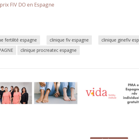
prix FIV DO en Espagne
ue fertilité espagne
clinique fiv espagne
clinique ginefiv e
SPAGNE
clinique procreatec espagne