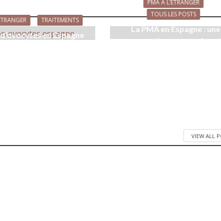
PMA À L’ÉTRANGER
TOUS LES POSTS
’ÉTRANGER
TRAITEMENTS
La PMA en Espagne : une
 d’ovocytes en Espagne
approche progressive e
mai 30, 2024
inclusive
mai 21, 2023
VIEW ALL 