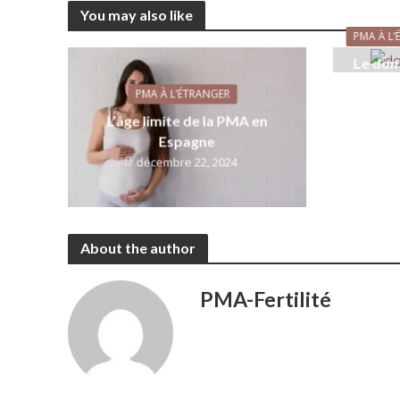
You may also like
PMA À L
Le don
PMA À L’ÉTRANGER
L’âge limite de la PMA en
Espagne
décembre 22, 2024
About the author
PMA-Fertilité