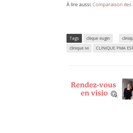
À lire aussi:
Comparaison des 
Tags
cliique eugin
cliniq
clinique ivi
CLINIQUE PMA E