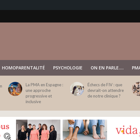
HOMOPARENTALITÉ
PSYCHOLOGIE
ON EN PARLE….
PMA
La PMA en Espagne :
Échecs de FIV : que
en
une approche
devrait-on attendre
progressive et
de notre clinique ?
inclusive