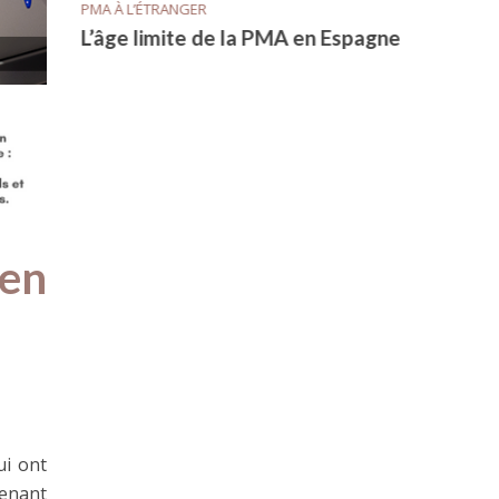
PMA À L’ÉTRANGER
PMA À L
proche
L’âge limite de la PMA en Espagne
Le don
 en
ui ont
tenant