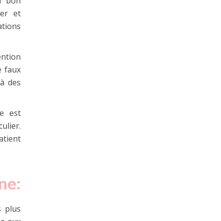
n bon
er et
ations
ention
e faux
 à des
e est
ulier.
atient
ine:
s plus