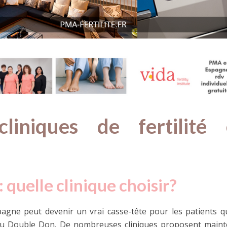
•
TRAITEMENTS
La PMA en Espagne : une ap
ytes en Espagne
progressive et inclusive
cliniques de fertilité
 quelle clinique choisir?
pagne peut devenir un vrai casse-tête pour les patients q
 ou Double Don. De nombreuses cliniques proposent main