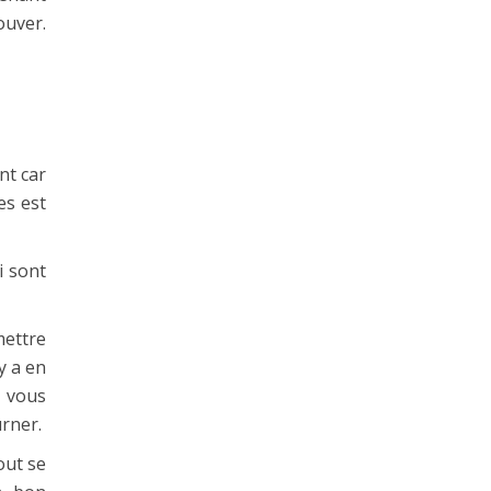
ouver.
nt car
es est
i sont
mettre
y a en
i vous
urner.
out se