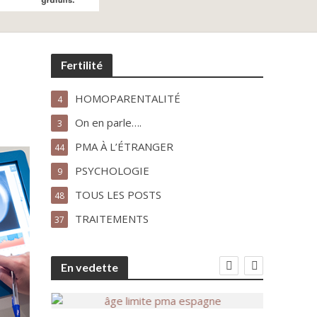
Fertilité
HOMOPARENTALITÉ
4
On en parle….
3
PMA À L’ÉTRANGER
44
PSYCHOLOGIE
9
TOUS LES POSTS
48
TRAITEMENTS
37
En vedette