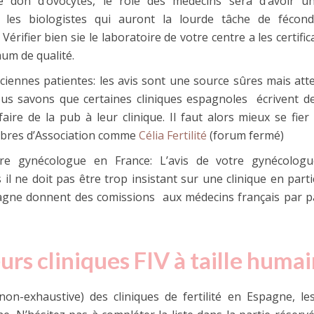
e don d’ovocytes, le rôle des médecins sera d’avoir u
les biologistes qui auront la lourde tâche de fécond
érifier bien sie le laboratoire de votre centre a les certific
um de qualité.
iennes patientes: les avis sont une source sûres mais att
us savons que certaines cliniques espagnoles écrivent d
aire de la pub à leur clinique. Il faut alors mieux se fier
bres d’Association comme
Célia Fertilité
(forum fermé)
e gynécologue en France: L’avis de votre gynécologu
l ne doit pas être trop insistant sur une clinique en partic
agne donnent des comissions aux médecins français par p
eurs cliniques FIV à taille huma
(non-exhaustive) des cliniques de fertilité en Espagne, le