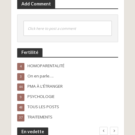
Add Comment
Click here to post a comment
Fertilité
HOMOPARENTALITÉ
4
On en parle….
3
PMA À L’ÉTRANGER
44
PSYCHOLOGIE
9
TOUS LES POSTS
48
TRAITEMENTS
37
En vedette