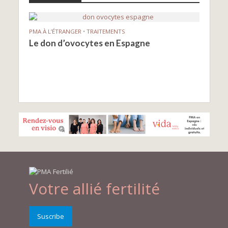
PMA À L’ÉTRANGER
•
TRAITEMENTS
PMA À
Le don d’ovocytes en Espagne
Éche
notr
Votre allié fertilité
Suscribe