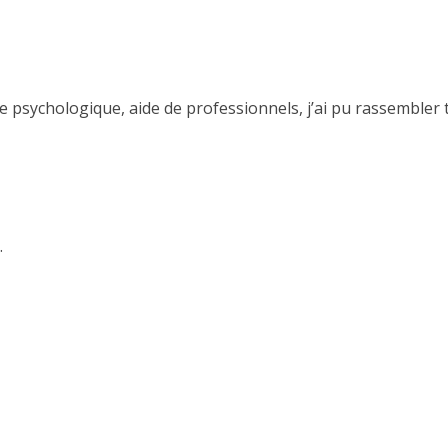
•
TRAITEMENTS
La PMA en Espagne : une ap
ytes en Espagne
progressive et inclusive
 psychologique, aide de professionnels, j’ai pu rassembler 
.