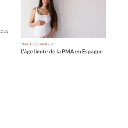
PMA À L
proche
Le don
tous
PMA À L’ÉTRANGER
L’âge limite de la PMA en Espagne