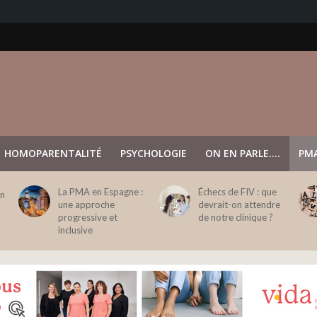
HOMOPARENTALITÉ
PSYCHOLOGIE
ON EN PARLE….
PMA
La PMA en Espagne :
Échecs de FIV : que
en
une approche
devrait-on attendre
progressive et
de notre clinique ?
inclusive