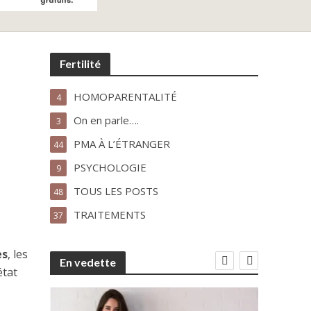
Fertilité
HOMOPARENTALITÉ
4
On en parle….
3
PMA À L’ÉTRANGER
44
PSYCHOLOGIE
9
TOUS LES POSTS
48
TRAITEMENTS
37
es
, les
En vedette
état