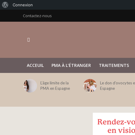
À
Connexion
propos
Contactez-nous
de
WordPress
ACCEUIL
PMA À L’ÉTRANGER
TRAITEMENTS
L’âge limite de la
Le don d’ovocytes 
PMA en Espagne
Espagne