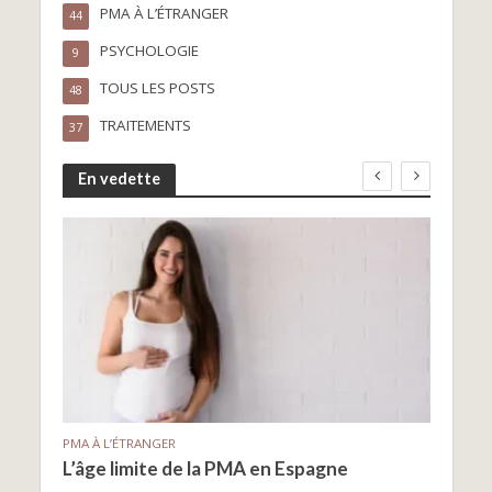
PMA À L’ÉTRANGER
44
PSYCHOLOGIE
9
TOUS LES POSTS
48
TRAITEMENTS
37
En vedette
PMA À
Le d
PMA À L’ÉTRANGER
L’âge limite de la PMA en Espagne