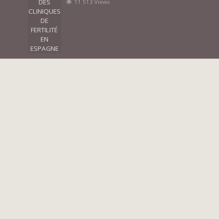
11 513 Views
Most Discussed
L’ANONYMAT DES DONNEUSES
9 Comments
QU’EST-CE UN CYCLE DE FIV AVEC SPERME
MIXTE ET POURQUOI L’UTILISE-T-ON ?
8 Comments
LES ASSOCIATIONS
7 Comments