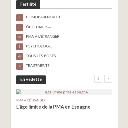
Fertilité
HOMOPARENTALITÉ
4
On en parle….
3
PMA À L’ÉTRANGER
44
PSYCHOLOGIE
9
TOUS LES POSTS
48
TRAITEMENTS
37
En vedette
PMA À L’ÉTRANGER
PMA À
L’âge limite de la PMA en Espagne
Le d