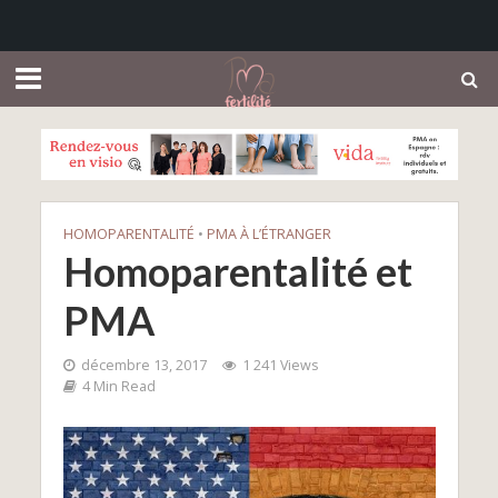
HOMOPARENTALITÉ
•
PMA À L’ÉTRANGER
Homoparentalité et
PMA
décembre 13, 2017
1 241 Views
4 Min Read