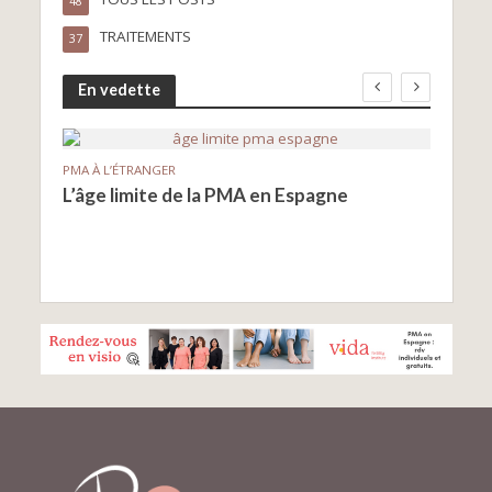
48
TRAITEMENTS
37
En vedette
PMA À L’ÉTRANGER
PMA À
L’âge limite de la PMA en Espagne
Le d