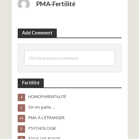
PMA-Fertilité
Add Comment
Click here to post a comment
Fertilité
HOMOPARENTALITÉ
4
On en parle….
3
PMA À L’ÉTRANGER
44
PSYCHOLOGIE
9
TOUS LES POSTS