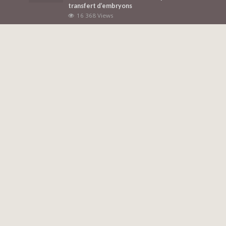
transfert d’embryons
16 368 Views
Liste des cliniques de fertilité en Espagne
11 513 Views
Most Discussed
L’ANONYMAT DES DONNEUSES
9 Comments
QU’EST-CE UN CYCLE DE FIV AVEC SPERME
MIXTE ET POURQUOI L’UTILISE-T-ON ?
8 Comments