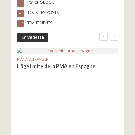
PSYCHOLOGIE
9
TOUS LES POSTS
48
TRAITEMENTS
37
En vedette
PMA À L’ÉTRANGER
PMA À
L’âge limite de la PMA en Espagne
Le d